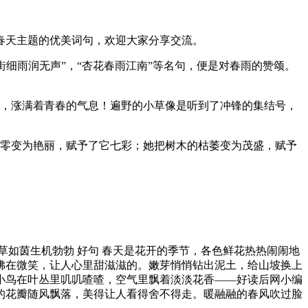
春天主题的优美词句，欢迎大家分享交流。
街细雨润无声”，“杏花春雨江南”等名句，便是对春雨的赞颂。
嫩，涨满着青春的气息！遍野的小草像是听到了冲锋的集结号，
凋零变为艳丽，赋予了它七彩；她把树木的枯萎变为茂盛，赋予
如茵生机勃勃 好句 春天是花开的季节，各色鲜花热热闹闹地
佛在微笑，让人心里甜滋滋的。嫩芽悄悄钻出泥土，给山坡换上
小鸟在叶丛里叽叽喳喳，空气里飘着淡淡花香——好读后网小编
的花瓣随风飘落，美得让人看得舍不得走。暖融融的春风吹过脸