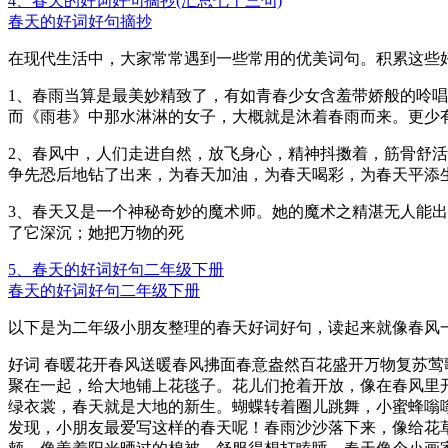
4、春天的好词好句摘抄(汇总七十三句)
春天的好词好句摘抄
在现代生活中，大家常常遇到一些常用的优美词句。积累这些
1、春雨当算是最美妙精致了，有如青春少女含羞带娇般的呤唱;
而《雨巷》中那水淋淋的女子，大概就是沐着春雨而来。更少
2、春风中，人们走进自然，放飞身心，精神抖擞着，筋骨舒
争先恐后地钻了出来，为春天加油，为春天喝彩，为春天平添
3、春天又是一个神秘奇妙的魔术师。她的魔术之精湛无人能
了它深沉；她把万物的死
5、春天的好词好句二年级下册
春天的好词好句二年级下册
以下是为二年级小朋友整理的春天好词好句，读起来就像春风
好词 春暖花开春风送暖春风拂面春意盎然百花盛开万物复苏莺
聚在一起，给大地铺上花毯子。花儿们抢着开放，像在春风里
绿衣裳，春天就是大地的新生。蝴蝶转着圈儿跳舞，小蜜蜂嗡
发现，小朋友最爱写这样的春天呢！春雨沙沙落下来，像给花