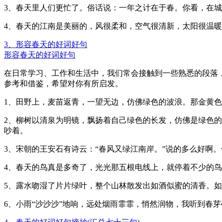
3、春天里人们更忙了。俗话说：一年之计在于春。你看，在
4、春天的江南是美丽的，风很柔和，空气很清新，太阳很温
3、形容春天的好词好句
形容春天的好词好句
在日常学习、工作和生活中，我们常会接触到一些熟悉的段落
参考和借鉴，希望对你有所启发。
1、田野上，麦苗返青，一望无边，仿佛绿色的波浪。那金黄
2、柳树以清泉为明镜，飘扬着自己绿色的长发，仿佛是绿色
吵着。
3、宋朝的王安石有诗云：“春风又绿江南岸。”说的多么好啊。
4、春天的鸟真是多奇了，光光那五根电线上，就停着不少的
5、露水吻湿了片片绿叶，整个山林散发出如酒似蜜的清香。
6、小雨“沙沙沙”地响，远处烟雨霏霏，悄然润物，我听到春芽