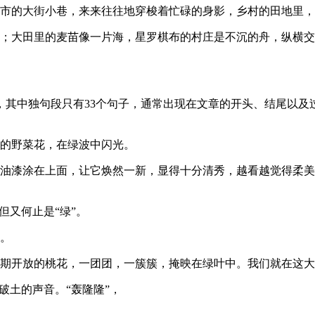
城市的大街小巷，来来往往地穿梭着忙碌的身影，乡村的田地里
暖；大田里的麦苗像一片海，星罗棋布的村庄是不沉的舟，纵横
，其中独句段只有33个句子，通常出现在文章的开头、结尾以及
色的野菜花，在绿波中闪光。
的油漆涂在上面，让它焕然一新，显得十分清秀，越看越觉得柔
但又何止是“绿”。
鸟。
如期开放的桃花，一团团，一簇簇，掩映在绿叶中。我们就在这
破土的声音。“轰隆隆”，