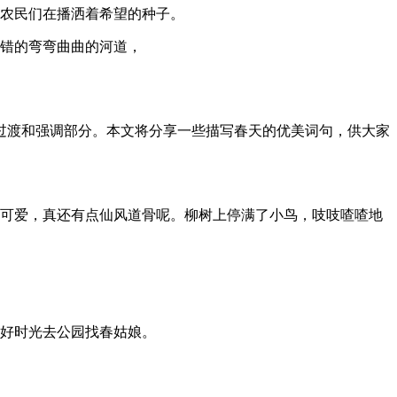
，农民们在播洒着希望的种子。
交错的弯弯曲曲的河道，
过渡和强调部分。本文将分享一些描写春天的优美词句，供大家
美可爱，真还有点仙风道骨呢。柳树上停满了小鸟，吱吱喳喳地
大好时光去公园找春姑娘。