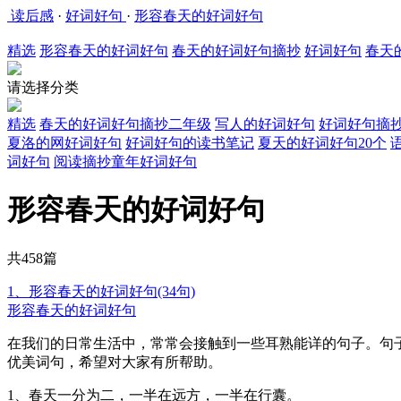
读后感
·
好词好句
·
形容春天的好词好句
精选
形容春天的好词好句
春天的好词好句摘抄
好词好句
春天
请选择分类
精选
春天的好词好句摘抄二年级
写人的好词好句
好词好句摘
夏洛的网好词好句
好词好句的读书笔记
夏天的好词好句20个
词好句
阅读摘抄童年好词好句
形容春天的好词好句
共458篇
1、形容春天的好词好句(34句)
形容春天的好词好句
在我们的日常生活中，常常会接触到一些耳熟能详的句子。句
优美词句，希望对大家有所帮助。
1、春天一分为二，一半在远方，一半在行囊。