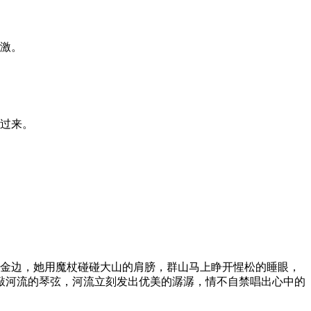
刺激。
醒过来。
上金边，她用魔杖碰碰大山的肩膀，群山马上睁开惺松的睡眼，
敲河流的琴弦，河流立刻发出优美的潺潺，情不自禁唱出心中的