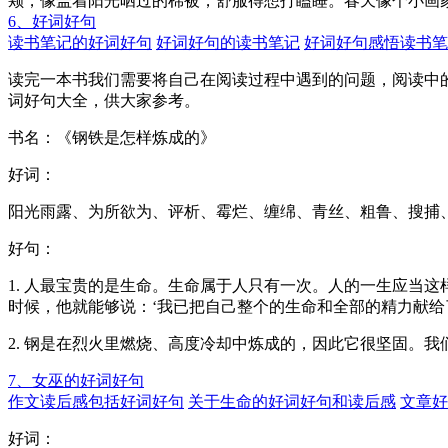
颊，像盖着阳光晒过的棉被，舒服得想打瞌睡。春天像个小画
6、好词好句
读书笔记的好词好句
好词好句的读书笔记
好词好句感悟读书笔
读完一本书我们需要将自己在阅读过程中遇到的问题，阅读中
词好句大全，供大家参考。
书名：《钢铁是怎样炼成的》
好词：
阳光雨露、为所欲为、评析、霉烂、缠绵、青丝、粗鲁、搜捕
好句：
1. 人最宝贵的是生命。生命属于人只有一次。人的一生应当
时候，他就能够说：‘我已把自己整个的生命和全部的精力献
2. 钢是在烈火里燃烧、高度冷却中炼成的，因此它很坚固。
7、女巫的好词好句
作文读后感包括好词好句
关于生命的好词好句和读后感
文章好
好词：