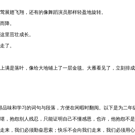
黄莺展翅飞翔，还有的像舞蹈演员那样轻盈地旋转。
天而降。
在这里茁壮成长。
着走了。
上满是落叶，像给大地铺上了一层金毯。大雁看见了，立刻排成
得品味和学习的词句与段落，方便在闲暇时翻阅。以下是为二年
不堪，抱怨别人残忍，只能证明自己不懂感恩，也许，他抱怨不
们走来，我们必须勤奋思索；快乐不会向我们走来，我们必须用