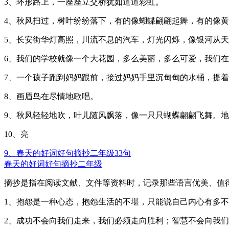
3、环形路上，一座座立交桥犹如道道彩虹。
4、秋风扫过，树叶纷纷落下，有的像蝴蝶翩翩起舞，有的像
5、长安街华灯高照，川流不息的汽车，灯光闪烁，像银河从
6、我们的学校就像一个大花园，多么美丽，多么可爱，我们
7、一个孩子跑到妈妈跟前，接过妈妈手里沉甸甸的水桶，提
8、画眉鸟在尽情地歌唱。
9、秋风轻轻地吹，叶儿随风飘落，像一只只蝴蝶翩翩飞舞。地
10、亮
9、春天的好词好句摘抄二年级33句
春天的好词好句摘抄二年级
摘抄是指在阅读文献、文件等资料时，记录那些语言优美、值
1、抱怨是一种心态，抱怨生活的不堪，只能说自己内心有多
2、成功不会向我们走来，我们必须走向胜利；智慧不会向我