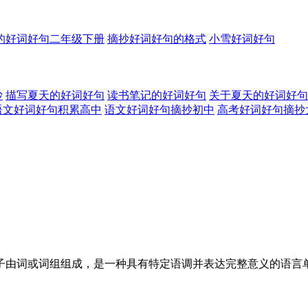
的好词好句二年级下册
摘抄好词好句的格式
小雪好词好句
抄
描写夏天的好词好句
读书笔记的好词好句
关于夏天的好词好句
语文好词好句积累高中
语文好词好句摘抄初中
高考好词好句摘抄
子由词或词组组成，是一种具有特定语调并表达完整意义的语言