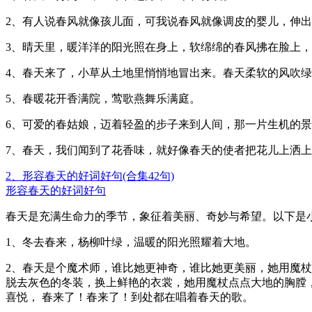
2、有人说春风就像孩儿面，可我说春风就像调皮的婴儿，伸
3、晴天里，暖洋洋的阳光照在身上，软绵绵的春风拂在脸上
4、春天来了，小草从土地里悄悄地冒出来。春天柔软的风吹
5、春暖花开香满院，莺歌燕舞乐满庭。
6、可爱的春姑娘，迈着轻盈的步子来到人间，那一片生机的
7、春天，我们闻到了花香味，就好像春天的使者把花儿上洒
2、形容春天的好词好句(合集42句)
形容春天的好词好句
春天是充满生命力的季节，象征着美丽、奇妙与希望。以下是
1、冬去春来，杨柳叶绿，温暖的阳光照耀着大地。
2、春天是个魔术师，谁比她更神奇，谁比她更美丽，她用魔
脱去灰色的冬装，换上鲜艳的衣裳，她用魔杖点点大地的胸膛
喜悦， 春来了！春来了！到处都在唱着春天的歌。