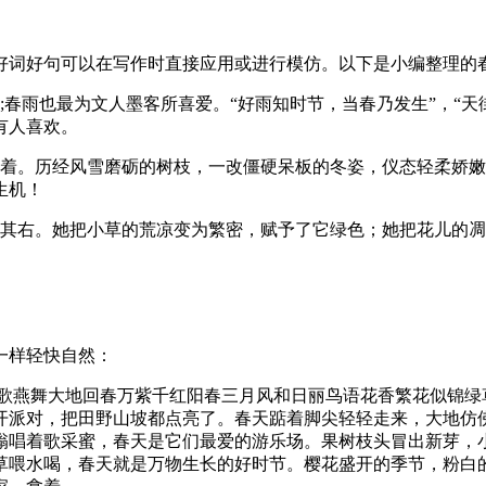
好词好句可以在写作时直接应用或进行模仿。以下是小编整理的
春雨也最为文人墨客所喜爱。“好雨知时节，当春乃发生”，“天
有人喜欢。
活着。历经风雪磨砺的树枝，一改僵硬呆板的冬姿，仪态轻柔娇
生机！
出其右。她把小草的荒凉变为繁密，赋予了它绿色；她把花儿的
一样轻快自然：
歌燕舞大地回春万紫千红阳春三月风和日丽鸟语花香繁花似锦绿草
开派对，把田野山坡都点亮了。春天踮着脚尖轻轻走来，大地仿
嗡唱着歌采蜜，春天是它们最爱的游乐场。果树枝头冒出新芽，
草喂水喝，春天就是万物生长的好时节。樱花盛开的季节，粉白