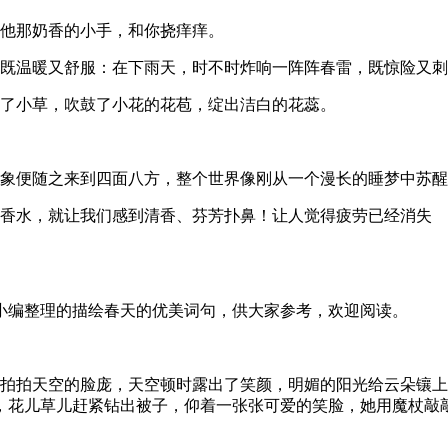
出他那奶香的小手，和你挠痒痒。
，既温暖又舒服：在下雨天，时不时炸响一阵阵春雷，既惊险又
绿了小草，吹鼓了小花的花苞，绽出洁白的花蕊。
景象便随之来到四面八方，整个世界像刚从一个漫长的睡梦中苏
上香水，就让我们感到清香、芬芳扑鼻！让人觉得疲劳已经消失
小编整理的描绘春天的优美词句，供大家参考，欢迎阅读。
杖拍拍天空的脸庞，天空顿时露出了笑颜，明媚的阳光给云朵镶
，花儿草儿赶紧钻出被子，仰着一张张可爱的笑脸，她用魔杖敲