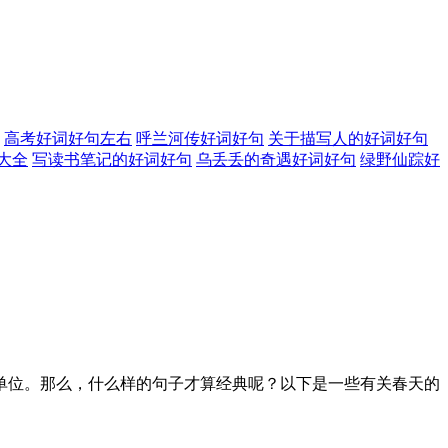
高考好词好句左右
呼兰河传好词好句
关于描写人的好词好句
大全
写读书笔记的好词好句
乌丢丢的奇遇好词好句
绿野仙踪好
单位。那么，什么样的句子才算经典呢？以下是一些有关春天的