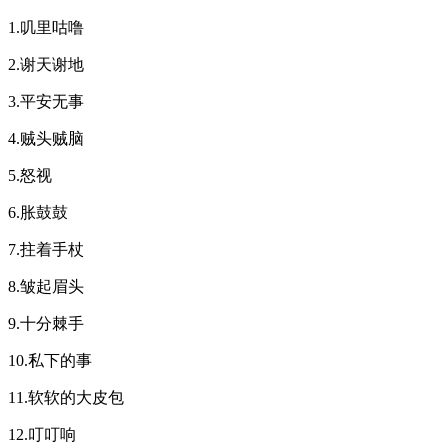
1.叽里咕噜
2.谢天谢地
3.平安无事
4.贼头贼脑
5.怒视
6.胀鼓鼓
7.拄着手杖
8.皱起眉头
9.十分棘手
10.私下的事
11.软软的大皮包
12.叮叮响