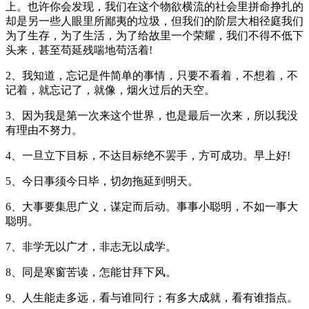
上。也许你会发现，我们在这个物欲横流的社会里拼命挣扎的
却是另一些人眼里所鄙夷的垃圾，但我们的阶层大相径庭我们
为了生存，为了生活，为了给故里一个荣耀，我们不得不低下
头来，甚至苟延残喘地苟活着!
2、我知道，忘记是件简单的事情，只要不看着，不想着，不
记着，就忘记了，就像，烟火过后的天空。
3、因为我是第一次来这个世界，也是最后一次来，所以我没
有理由不努力。
4、一旦立下目标，不达目标绝不罢手，方可成功。早上好!
5、今日事须今日毕，切勿拖延到明天。
6、大事要集思广义，谋定而后动。事事小聪明，不如一事大
聪明。
7、非学无以广才，非志无以成学。
8、同是寒窗苦读，怎能甘拜下风。
9、人生能走多远，看与谁同行；有多大成就，看有谁指点。