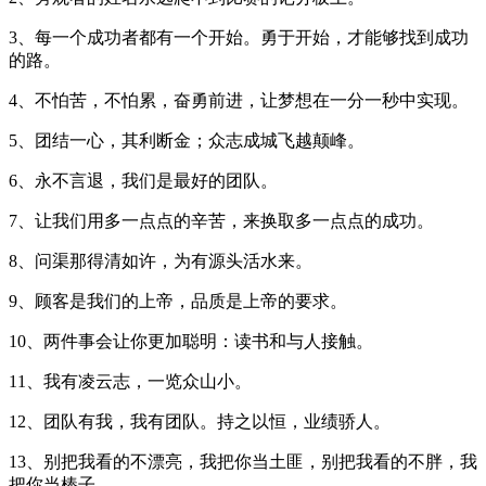
3、每一个成功者都有一个开始。勇于开始，才能够找到成功
的路。
4、不怕苦，不怕累，奋勇前进，让梦想在一分一秒中实现。
5、团结一心，其利断金；众志成城飞越颠峰。
6、永不言退，我们是最好的团队。
7、让我们用多一点点的辛苦，来换取多一点点的成功。
8、问渠那得清如许，为有源头活水来。
9、顾客是我们的上帝，品质是上帝的要求。
10、两件事会让你更加聪明：读书和与人接触。
11、我有凌云志，一览众山小。
12、团队有我，我有团队。持之以恒，业绩骄人。
13、别把我看的不漂亮，我把你当土匪，别把我看的不胖，我
把你当棒子。