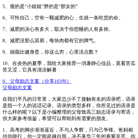
5、瘦的是“小姐姐”胖的是“那女的”
6、可怜自己，空有一颗减肥的心，生就一条吃货的命。
7、减肥的决心有多大，取决于你想睡的人有多帅。
8、减肥没那么容易，每块肉都有它的脾气。
9、抽脂比健身贵，你这么穷，心里没点数？
10、在炎热的夏季，我给大家推荐一消暑静心佳品，莫看苦瓜
苦又涩，它具有清凉解暑
9、父母励志文案（分享103句）
父母励志文案
在我们平凡的日常里，大家总少不了接触有名的语录吧，语录
是指一个人的说话记录。语录的类型多样，你所见过的语录是
什么样的呢？以下是小编整理的父母致高三励志语录与寄语，
供大家参考借鉴，希望可以帮助到有需要的朋友。
1、高考的脚步渐渐逼近，不与人争辉，只与己争锋。爸妈相
信你能行，你一定能超越自我，决不辜负三年的寒窗辛苦。你