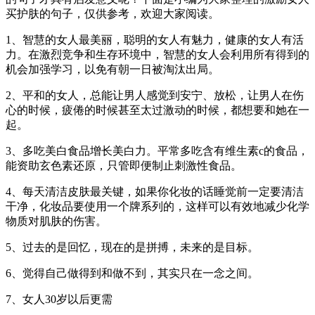
买护肤的句子，仅供参考，欢迎大家阅读。
1、智慧的女人最美丽，聪明的女人有魅力，健康的女人有活
力。在激烈竞争和生存环境中，智慧的女人会利用所有得到的
机会加强学习，以免有朝一日被淘汰出局。
2、平和的女人，总能让男人感觉到安宁、放松，让男人在伤
心的时候，疲倦的时候甚至太过激动的时候，都想要和她在一
起。
3、多吃美白食品增长美白力。平常多吃含有维生素c的食品，
能资助玄色素还原，只管即便制止刺激性食品。
4、每天清洁皮肤最关键，如果你化妆的话睡觉前一定要清洁
干净，化妆品要使用一个牌系列的，这样可以有效地减少化学
物质对肌肤的伤害。
5、过去的是回忆，现在的是拼搏，未来的是目标。
6、觉得自己做得到和做不到，其实只在一念之间。
7、女人30岁以后更需