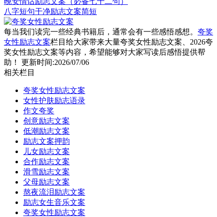
晚安情话励志文案（必备七十二句）
八字短句干净励志文案简短
每当我们读完一些经典书籍后，通常会有一些感悟感想。
夸奖
女性励志文案
栏目给大家带来大量夸奖女性励志文案、2026夸
奖女性励志文案等内容，希望能够对大家写读后感悟提供帮
助！ 更新时间:2026/07/06
相关栏目
夸奖女性励志文案
女性护肤励志语录
作文夸奖
创意励志文案
低潮励志文案
励志文案押韵
儿女励志文案
合作励志文案
滑雪励志文案
父母励志文案
熬夜流泪励志文案
励志女生音乐文案
夸奖女性励志文案