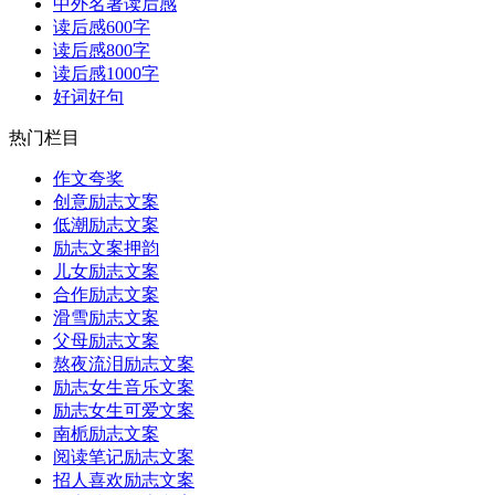
中外名著读后感
读后感600字
读后感800字
读后感1000字
好词好句
热门栏目
作文夸奖
创意励志文案
低潮励志文案
励志文案押韵
儿女励志文案
合作励志文案
滑雪励志文案
父母励志文案
熬夜流泪励志文案
励志女生音乐文案
励志女生可爱文案
南栀励志文案
阅读笔记励志文案
招人喜欢励志文案