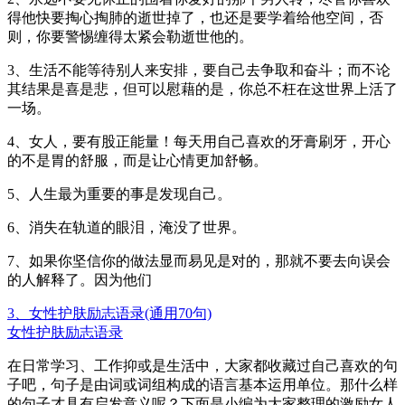
得他快要掏心掏肺的逝世掉了，也还是要学着给他空间，否
则，你要警惕缠得太紧会勒逝世他的。
3、生活不能等待别人来安排，要自己去争取和奋斗；而不论
其结果是喜是悲，但可以慰藉的是，你总不枉在这世界上活了
一场。
4、女人，要有股正能量！每天用自己喜欢的牙膏刷牙，开心
的不是胃的舒服，而是让心情更加舒畅。
5、人生最为重要的事是发现自己。
6、消失在轨道的眼泪，淹没了世界。
7、如果你坚信你的做法显而易见是对的，那就不要去向误会
的人解释了。因为他们
3、女性护肤励志语录(通用70句)
女性护肤励志语录
在日常学习、工作抑或是生活中，大家都收藏过自己喜欢的句
子吧，句子是由词或词组构成的语言基本运用单位。那什么样
的句子才具有启发意义呢？下面是小编为大家整理的激励女人