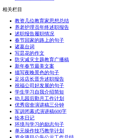
相关栏目
教资几位教育家思想总结
养老护理员年终述职报告
述职报告履职情况
春节回家的路上的句子
诸葛台词
写昙花的作文
防灾减灾主题教育广播稿
新年春节最美文案
描写夜晚景色的句子
足浴店长晋升述职报告
祝福公司好发展的句子
学生学习自我介绍简短
幼儿园后勤月工作计划
优秀宿舍演讲稿三分钟
军训闭幕式演讲稿600字
绘本日记
环境与学习的励志句子
单元操作技巧教学计划
资金项目公告公示工作总结