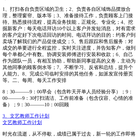
1、打扫各自负责区域的卫生；2、负责各自区域饰品摆放合
理，整理窗帘、版本等；3、准备接待工作，负责顾客上门接
待。熟悉接待流程，提高业务技能，正规化、专业化；4、挖
掘新客户：每天电话拜访10个以上客户并发短消息，对有需求
的客户定好下次电话回访的时间。电话拜访的目的：约客户到
卖场了解我们的产品促使成交；5、售后跟踪和售后服务：对
成交的单要进行全程监控，实时关注进度，并告知客户，做到
每个单都心中有数。协调安装师傅进行安装和收款；6、自己
作为团队一员，有相互协助，帮助新同事提高的义务，主动为
其他同事的顾客倒水等；7、不断学习、反省和总结，提升个
人能力。8、完成公司临时安排的其他任务，如派发宣传册页
等。二、每周、每天工作安排
8：30———9：00早会（包含昨天开单人员经验分享）；9：
00———9：30打扫清洁、工作前准备（包含仪容、心情的准
备）；9：30———10：00回顾
3、文艺教师工作计划
文艺教师工作计划
时光在流逝，从不停歇，成绩已属于过去，新一轮的工作即将