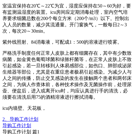
室温宜保持在20℃～22℃为宜，湿度应保持在50～60为好，要
有监测温湿度的装置。icu房间应定期消毒处理，室内空气培
养要求细菌总数在200个每立方米（200个/m3）以下。控制出
入人员的数量，减少其流通量。开门窗换气，一般每日2～3
次，每次20～30min。
紫外线照射、84消毒液，可配成1：500的溶液进行喷雾。
严格洗手制度任何正常人皮肤上都有细菌存在，其中有少数致
病菌，如金黄色葡萄球菌和绿脓杆菌等，在正常人皮肤上不致
引起感染，若一旦转移到人体易感部位，如伤口、肺部或泌尿
生殖器等部位，尤其是在重症患者极易引起感染。为减少人与
人之间的传播，防止交叉感染的发生在接触两个患者和两邻床
之间，为病人作查体前，各种技术操作及无菌操作前，处理尿
壶、便盆后，进入或离开icu时，均应认真进行手的清洗，必
须要在清洗后用75的酒精溶液进行擦拭消毒。
icu内墙壁、天花板，
2、导购工作计划
导购工作计划
导购工作计划 篇1