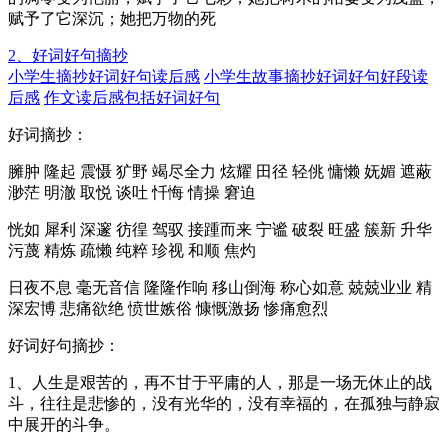
赋予了它深沉；她把万物的死
2、好词好句摘抄
小学生摘抄好词好句读后感
小学生故事摘抄好词好句好段读
后感
作文读后感包括好词好句
好词摘抄：
臃肿 隆起 震慑 犷野 竭尽全力 炫耀 田径 轻佻 慵懒 妩媚 遮蔽
渺茫 明澈 取悦 谈吐 忏悔 情操 窘迫
恍如 犀利 深邃 彷徨 驾驭 接踵而来 宁谧 破裂 旺盛 簇新 升华
污蔑 精炼 疏懒 纯粹 珍视 和顺 焦灼
日夜不息 毫无音信 隆隆作响 移山倒海 称心如意 兢兢业业 精
深宏博 悲痛欲绝 愤世嫉俗 慷慨激扬 惨痛愈烈
好词好句摘抄：
1、人生是艰苦的，再不甘于平庸的人，那是一场无休止的战
斗，往往是悲惨的，没有光华的，没有幸福的，在孤独与静寂
中展开的斗争。