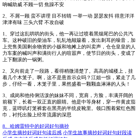
呐喊助威 不顾一切 焦躁不安
2、不屑一顾 蛮不讲理 目不转睛 一举一动 瑟瑟发抖 得意洋洋
津津有味 三头六臂 不攻自破
1、穿过这乱哄哄的街头，他一再让过喷着黑烟尾巴的公共汽
车。这种破旧的柴油车，轧轧地颠簸着，发出刺耳的噪音，加
上兜售美国剩余物资的小贩和地摊上的叫卖声，仓仓皇皇的人
力车案的喊叫声和满街行人的喧嚣声，使节日的街头，变成了
上下翻滚的一锅粥。
2、又向前走了一段路，看得稍微清楚了。高高的城楼上，挂
着几个木笼子。啊，这不是悬首示众吗？江姐一惊，紧走了几
步，仔经一看，木笼子里，果然盛着一颗颗血淋淋的人头！
3、成岗和他伶俐活泼的妹妹不同，宽肩，方脸，丰满开阔的
前额下，长着一双正直的眼睛。他是中等身材，穿一件黄皮茄
克，蓝哔叽灯笼裤套在黑亮的半统皮靴里。领口围着紫红色围
巾，衬托出脸上经常流露的深思
8、哈姆雷特中的好词好句摘抄
小学生摘抄好词好句读后感
小学生故事摘抄好词好句好段读