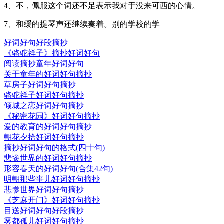
4、不，佩服这个词还不足表示我对于没来可西的心情。
7、和缓的提琴声还继续奏着。别的学校的学
好词好句好段摘抄
《骆驼祥子》摘抄好词好句
阅读摘抄童年好词好句
关于童年的好词好句摘抄
草房子好词好句摘抄
骆驼祥子好词好句摘抄
倾城之恋好词好句摘抄
《秘密花园》好词好句摘抄
爱的教育的好词好句摘抄
朝花夕拾好词好句摘抄
摘抄好词好句的格式(四十句)
悲惨世界的好词好句摘抄
形容春天的好词好句(合集42句)
明朝那些事儿好词好句摘抄
悲惨世界好词好句摘抄
《芝麻开门》好词好句摘抄
目送好词好句好段摘抄
雾都孤儿好词好句摘抄