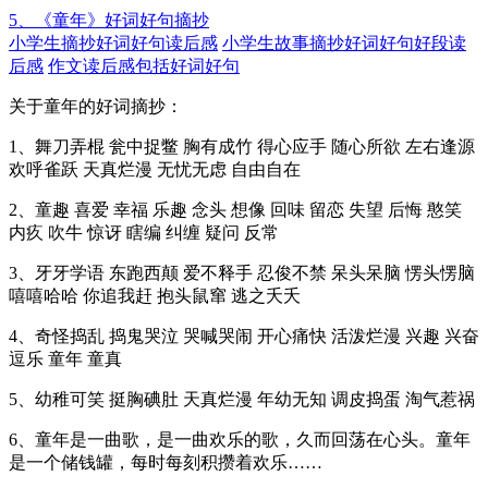
5、《童年》好词好句摘抄
小学生摘抄好词好句读后感
小学生故事摘抄好词好句好段读
后感
作文读后感包括好词好句
关于童年的好词摘抄：
1、舞刀弄棍 瓮中捉鳖 胸有成竹 得心应手 随心所欲 左右逢源
欢呼雀跃 天真烂漫 无忧无虑 自由自在
2、童趣 喜爱 幸福 乐趣 念头 想像 回味 留恋 失望 后悔 憨笑
内疚 吹牛 惊讶 瞎编 纠缠 疑问 反常
3、牙牙学语 东跑西颠 爱不释手 忍俊不禁 呆头呆脑 愣头愣脑
嘻嘻哈哈 你追我赶 抱头鼠窜 逃之夭夭
4、奇怪捣乱 捣鬼哭泣 哭喊哭闹 开心痛快 活泼烂漫 兴趣 兴奋
逗乐 童年 童真
5、幼稚可笑 挺胸碘肚 天真烂漫 年幼无知 调皮捣蛋 淘气惹祸
6、童年是一曲歌，是一曲欢乐的歌，久而回荡在心头。童年
是一个储钱罐，每时每刻积攒着欢乐……