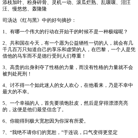
添枝加叶、粉身碎骨、灵机一动、滚瓜烂熟、乱嚷嚷、泪汪
汪、慢悠悠、轰隆隆
司汤达《红与黑》中的好句摘抄：
1、有哪一个伟大的行动在开始干的时候不是一种极端呢？
2、共和国在今天，有一个愿为公益牺牲一切的人，就会有几
千几百万只知道自己的享乐和虚荣的人，在巴黎，一个人是凭
借他的马车而不是德行受到人们尊重！
3、高贵的出身剥夺了性格的力量，而没有性格的力量就不会
被判处死刑！
4、讨不得一个如此迷人的女人欢心，在他看来，乃是不幸中
最大的不幸。
5、一个幸福的人，首先要填饱肚皮，然后是穿得漂漂亮亮
的，这便是他们最坚信念了。
6、你能得到极大宽恕因为你深有所爱。
7、“我绝不请你们的宽恕，”于连说，口气变得更坚定