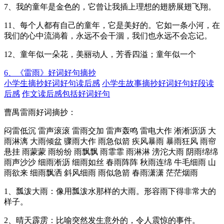
7、我的童年是金色的，它曾让我插上理想的翅膀展翅飞翔。
11、每个人都有自己的童年，它是美好的。它如一条小河，在
我们的心中流淌着，永远不会干涸，我们也永远不会忘记。
12、童年似一朵花，美丽动人，芳香四溢；童年似一个
6、《雷雨》好词好句摘抄
小学生摘抄好词好句读后感
小学生故事摘抄好词好句好段读
后感
作文读后感包括好词好句
曹禺雷雨好词摘抄：
闷雷低沉 雷声滚滚 雷雨交加 雷声轰鸣 雷电大作 淅淅沥沥 大
雨淋漓 大雨倾盆 骤雨大作 雨急似箭 疾风暴雨 暴雨狂风 雨帘
悬挂 雨蒙蒙 雨纷纷 雨飘飘 雨霏霏 雨淋淋 滂沱大雨 阴雨绵绵
雨声沙沙 细雨淅沥 细雨如丝 春雨阵阵 秋雨连绵 牛毛细雨 山
雨欲来 细雨飘洒 斜风细雨 雨似急箭 春雨潇潇 茫茫烟雨
1、瓢泼大雨：像用瓢泼水那样的大雨。形容雨下得非常大的
样子。
2、晴天霹雳：比喻突然发生意外的，令人震惊的事件。