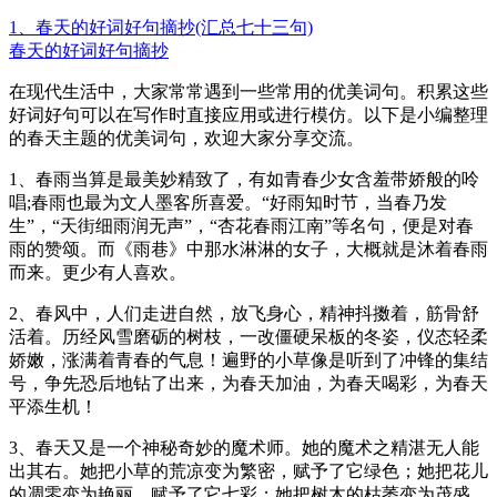
1、春天的好词好句摘抄(汇总七十三句)
春天的好词好句摘抄
在现代生活中，大家常常遇到一些常用的优美词句。积累这些
好词好句可以在写作时直接应用或进行模仿。以下是小编整理
的春天主题的优美词句，欢迎大家分享交流。
1、春雨当算是最美妙精致了，有如青春少女含羞带娇般的呤
唱;春雨也最为文人墨客所喜爱。“好雨知时节，当春乃发
生”，“天街细雨润无声”，“杏花春雨江南”等名句，便是对春
雨的赞颂。而《雨巷》中那水淋淋的女子，大概就是沐着春雨
而来。更少有人喜欢。
2、春风中，人们走进自然，放飞身心，精神抖擞着，筋骨舒
活着。历经风雪磨砺的树枝，一改僵硬呆板的冬姿，仪态轻柔
娇嫩，涨满着青春的气息！遍野的小草像是听到了冲锋的集结
号，争先恐后地钻了出来，为春天加油，为春天喝彩，为春天
平添生机！
3、春天又是一个神秘奇妙的魔术师。她的魔术之精湛无人能
出其右。她把小草的荒凉变为繁密，赋予了它绿色；她把花儿
的凋零变为艳丽，赋予了它七彩；她把树木的枯萎变为茂盛，