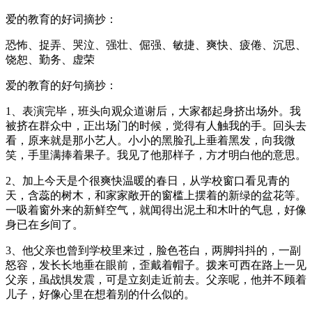
爱的教育的好词摘抄：
恐怖、捉弄、哭泣、强壮、倔强、敏捷、爽快、疲倦、沉思、
饶恕、勤务、虚荣
爱的教育的好句摘抄：
1、表演完毕，班头向观众道谢后，大家都起身挤出场外。我
被挤在群众中，正出场门的时候，觉得有人触我的手。回头去
看，原来就是那小艺人。小小的黑脸孔上垂着黑发，向我微
笑，手里满捧着果子。我见了他那样子，方才明白他的意思。
2、加上今天是个很爽快温暖的春日，从学校窗口看见青的
天，含蕊的树木，和家家敞开的窗槛上摆着的新绿的盆花等。
一吸着窗外来的新鲜空气，就闻得出泥土和木叶的气息，好像
身已在乡间了。
3、他父亲也曾到学校里来过，脸色苍白，两脚抖抖的，一副
怒容，发长长地垂在眼前，歪戴着帽子。拨来可西在路上一见
父亲，虽战惧发震，可是立刻走近前去。父亲呢，他并不顾着
儿子，好像心里在想着别的什么似的。