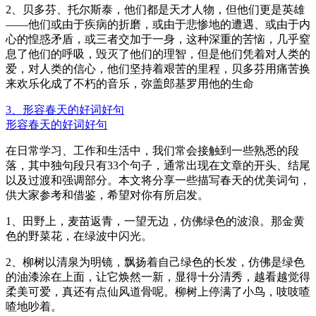
2、贝多芬、托尔斯泰，他们都是天才人物，但他们更是英雄
——他们或由于疾病的折磨，或由于悲惨地的遭遇、或由于内
心的惶惑矛盾，或三者交加于一身，这种深重的苦恼，几乎窒
息了他们的呼吸，毁灭了他们的理智，但是他们凭着对人类的
爱，对人类的信心，他们坚持着艰苦的里程，贝多芬用痛苦换
来欢乐化成了不朽的音乐，弥盖郎基罗用他的生命
3、形容春天的好词好句
形容春天的好词好句
在日常学习、工作和生活中，我们常会接触到一些熟悉的段
落，其中独句段只有33个句子，通常出现在文章的开头、结尾
以及过渡和强调部分。本文将分享一些描写春天的优美词句，
供大家参考和借鉴，希望对你有所启发。
1、田野上，麦苗返青，一望无边，仿佛绿色的波浪。那金黄
色的野菜花，在绿波中闪光。
2、柳树以清泉为明镜，飘扬着自己绿色的长发，仿佛是绿色
的油漆涂在上面，让它焕然一新，显得十分清秀，越看越觉得
柔美可爱，真还有点仙风道骨呢。柳树上停满了小鸟，吱吱喳
喳地吵着。