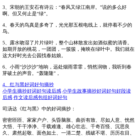
3、宋朝的王安石有诗云：“春风又绿江南岸。”说的多么好
啊。但又何止是“绿”。
4、春天的鸟真是多奇了，光光那五根电线上，就停着不少的
鸟。
5、露水吻湿了片片绿叶，整个山林散发出如酒似蜜的清香。
如期开放的桃花，一团团，一簇簇，掩映在绿叶中。我们就在
这大好时光去公园找春姑娘。
6、小雨“沙沙沙”地响，远处烟雨霏霏，悄然润物，我听到春
芽破土的声音。“轰隆隆”，
4、红与黑好词好句摘抄
小学生摘抄好词好句读后感
小学生故事摘抄好词好句好段读
后感
作文读后感包括好词好句
司汤达《红与黑》中的好词摘抄：
密密匝匝、家家户户、头昏脑胀、曲折有致、尽如人意、恍然
大悟、干干净净、千载难逢、雄心壮志、千奇百怪、沉思良
久、肃然起敬、面色如土、一清二楚、残破不堪、历历在目、