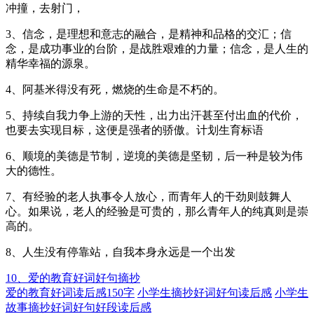
冲撞，去射门，
3、信念，是理想和意志的融合，是精神和品格的交汇；信
念，是成功事业的台阶，是战胜艰难的力量；信念，是人生的
精华幸福的源泉。
4、阿基米得没有死，燃烧的生命是不朽的。
5、持续自我力争上游的天性，出力出汗甚至付出血的代价，
也要去实现目标，这便是强者的骄傲。计划生育标语
6、顺境的美德是节制，逆境的美德是坚韧，后一种是较为伟
大的德性。
7、有经验的老人执事令人放心，而青年人的干劲则鼓舞人
心。如果说，老人的经验是可贵的，那么青年人的纯真则是崇
高的。
8、人生没有停靠站，自我本身永远是一个出发
10、爱的教育好词好句摘抄
爱的教育好词读后感150字
小学生摘抄好词好句读后感
小学生
故事摘抄好词好句好段读后感