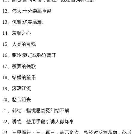
12、伟大:十分崇高卓越
13、优雅:优美高雅。
14、羞耻之心
15、人类的灵魂
16、驱逐:驱赶或强迫离开
17、殡葬的挽歌
18、结婚的笙乐
19、滚滚江流
20、悲苦沮丧
21、郁结：指忧思烦冤纠结不解
22、诱惑：使用手段引诱人做坏事
23、三思而行：三：再三，表示多次。指经过反复考虑，然后