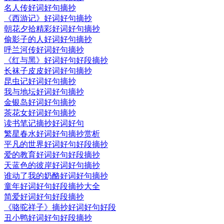
名人传好词好句摘抄
《西游记》好词好句摘抄
朝花夕拾精彩好词好句摘抄
偷影子的人好词好句摘抄
呼兰河传好词好句摘抄
《红与黑》好词好句好段摘抄
长袜子皮皮好词好句摘抄
昆虫记好词好句摘抄
我与地坛好词好句摘抄
金银岛好词好句摘抄
茶花女好词好句摘抄
读书笔记摘抄好词好句
繁星春水好词好句摘抄赏析
平凡的世界好词好句好段摘抄
爱的教育好词好句好段摘抄
天蓝色的彼岸好词好句摘抄
谁动了我的奶酪好词好句摘抄
童年好词好句好段摘抄大全
简爱好词好句好段摘抄
《骆驼祥子》摘抄好词好句好段
丑小鸭好词好句好段摘抄