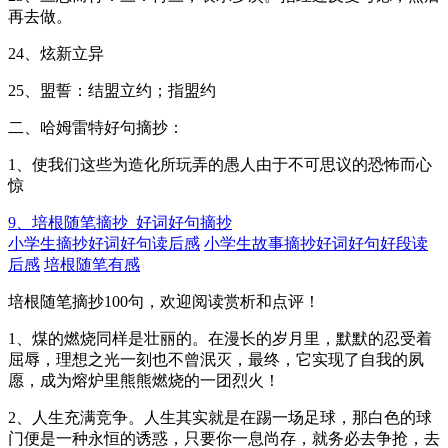
再去做。
24、炫新立异
25、盟誓：结盟立约；指盟约
二、哈姆雷特好句摘抄：
1、使我们这些为造化所玩弄的愚人由于不可思议的恐怖而心
惊
9、培根随笔摘抄_好词好句摘抄
小学生摘抄好词好句读后感
小学生故事摘抄好词好句好段读
后感
培根随笔有感
培根随笔摘抄100句，欢迎阅读赏析和点评！
1、煤的燃烧同样是壮丽的。在漫长的岁月里，默默的忍受着
屈辱，理想之光一刻也不曾泯灭，最终，它实现了自我的夙
愿，成为熔炉里熊熊燃烧的一团烈火！
2、人生充满竞争。人生其实就是在踢一场足球，那白色的球
门便是一种永恒的诱惑，只要你一息尚存，就务必去争抢，去