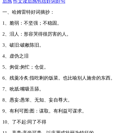
后感
作文读后感包括好词好句
一、哈姆雷特好词摘抄：
1、脆弱：不坚强；不稳固。
2、泪人：形容哭得很厉害的人。
3、破旧:破敝陈旧。
4、虚伪之泪
5、匆促:匆忙；仓促。
6、残羹冷炙:指吃剩的饭菜。也比喻别人施舍的东西。
7、吮舐:嘴吸舌舔。
8、愚妄:愚笨、无知、妄自尊大。
9、有利可图:图：谋取。有利益可谋求。
10、了不起:同了不得
11、高贵:高尚可贵，以庄严或壮丽为特征的