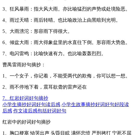
3、狂风暴雨：指大风大雨。亦比喻猛烈的声势或处境险恶。
4、雨过天晴：雨后转晴。也比喻政治上由黑暗到光明。
5、大雨滂沱：形容雨下得很大。
6、倾盆大雨：雨大得象盆里的水直往下倒。形容雨大势急。
7、电闪雷鸣：比喻快速有力。也比喻轰轰烈烈。
曹禺雷雨好句摘抄：
1、一个女子，你记着，不能受两代的欺侮，你可以想一想。
2、雨不停地下着，震耳欲聋的雷声还在
7、红岩好词好句摘抄
小学生摘抄好词好句读后感
小学生故事摘抄好词好句好段读
后感
作文读后感包括好词好句
红岩中的好词好句摘抄
1、胸口梗塞 恸哭出声 头昏目眩 满怀悲愤 严刑拷打 宁死不屈