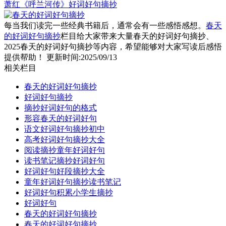
萧红《呼兰河传》好词好句摘抄
每当我们读完一些经典书籍后，通常会有一些感悟感想。
春天
的好词好句摘抄
栏目给大家带来大量春天的好词好句摘抄、
2025春天的好词好句摘抄等内容，希望能够对大家写读后感悟
提供帮助！ 更新时间:2025/09/13
相关栏目
春天的好词好句摘抄
好词好句摘抄
摘抄好词好句的格式
形容春天的好词好句
语文好词好句摘抄初中
高考好词好句摘抄大全
阅读摘抄童年好词好句
读书笔记摘抄好词好句
好词好句好段摘抄大全
童年好词好句摘抄读书笔记
好词好句积累小学生摘抄
好词好句
春天的好词好句摘抄
春天的好词好句摘抄