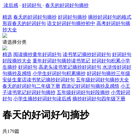
读后感
·
好词好句
·
春天的好词好句摘抄
精选
春天的好词好句摘抄
好词好句摘抄
摘抄好词好句的格式
形容春天的好词好句
语文好词好句摘抄初中
高考好词好句摘
抄大全
请选择分类
精选
阅读摘抄童年好词好句
读书笔记摘抄好词好句
好词好句
好段摘抄大全
童年好词好句摘抄读书笔记
好词好句积累小学
生摘抄
好词好句
高老头读书笔记摘抄好词好句
水浒传好词好
句摘抄及感悟
小学生好词好句积累摘抄
好词好句摘抄三年级
安徒生童话读书笔记摘抄好词好句
五年级好词好句摘抄大全
春天的好词好句二年级下册
西游记好词好句摘抄及感悟
小王
子读书笔记好词好句摘抄
五年级好词好句好段摘抄
小雪好词
好句
小学生摘抄好词好句读后感
摘抄好词好句四年级下册
春天的好词好句摘抄
共179篇